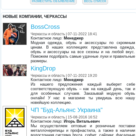
РАЗМЕСТИТЬ ОБЪЯВЛЕНИЕ
ВЕСЬ СПИСОК
НОВЫЕ КОМПАНИИ, ЧЕРКАССЫ
BossCross
Черкассы и область
| 07-11-2022 18:41
Контактное лицо:
Менеджер
Модная одежда, обувь и аксессуары по скромным
ценам. В наших коллекциях представлена одежда,
обувь и аксессуары на все сезоны и на любой вкус.
Поможем подобрать самые удачные луки и правильные
размеры.
KingDrop
Черкассы и область
| 07-11-2022 19:20
Контактное лицо:
Менеджер
Из нашего предложения каждый выберет себе
соответствующую обувь – как на каждый день, так и
для особенных случаев. Заказывай модную обувь
онлайн! У нас в магазине ты увидишь всю нашу
новейшую коллекцию.
ЧП "Буд-Альянс Украина"
Черкассы и область
| 15-08-2016 16:52
Контактное лицо:
Игорь Витальевич
Мы осуществляем оптовые и розничные поставки
металлочерепицы и профнастила, а также в наличии
водосточная система bryza, софит, сайдинг, фасадные