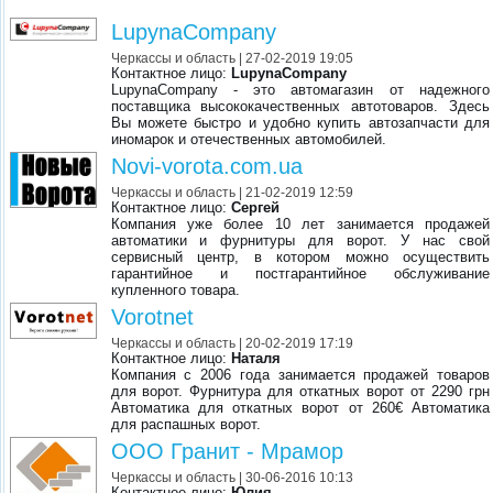
LupynaCompany
Черкассы и область
| 27-02-2019 19:05
Контактное лицо:
LupynaCompany
LupynaCompany - это автомагазин от надежного
поставщика высококачественных автотоваров. Здесь
Вы можете быстро и удобно купить автозапчасти для
иномарок и отечественных автомобилей.
Novi-vorota.com.ua
Черкассы и область
| 21-02-2019 12:59
Контактное лицо:
Сергей
Компания уже более 10 лет занимается продажей
автоматики и фурнитуры для ворот. У нас свой
сервисный центр, в котором можно осуществить
гарантийное и постгарантийное обслуживание
купленного товара.
Vorotnet
Черкассы и область
| 20-02-2019 17:19
Контактное лицо:
Наталя
Компания с 2006 года занимается продажей товаров
для ворот. Фурнитура для откатных ворот от 2290 грн
Автоматика для откатных ворот от 260€ Автоматика
для распашных ворот.
ООО Гранит - Мрамор
Черкассы и область
| 30-06-2016 10:13
Контактное лицо:
Юлия