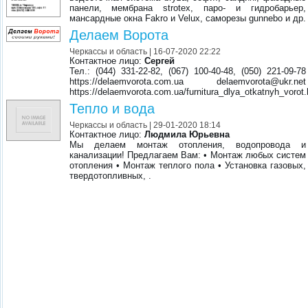
панели, мембрана strotex, паро- и гидробарьер,
мансардные окна Fakro и Velux, саморезы gunnebo и др.
Делаем Ворота
Черкассы и область
| 16-07-2020 22:22
Контактное лицо:
Сергей
Тел.: (044) 331-22-82, (067) 100-40-48, (050) 221-09-78
https://delaemvorota.com.ua delaemvorota@ukr.net
https://delaemvorota.com.ua/furnitura_dlya_otkatnyh_vorot.
Тепло и вода
Черкассы и область
| 29-01-2020 18:14
Контактное лицо:
Людмила Юрьевна
Мы делаем монтаж отопления, водопровода и
канализации! Предлагаем Вам: • Монтаж любых систем
отопления • Монтаж теплого пола • Установка газовых,
твердотопливных, .