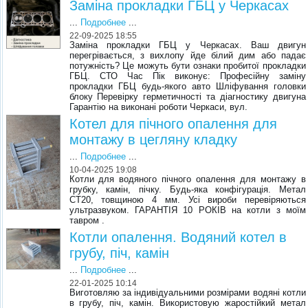
Заміна прокладки ГБЦ у Черкасах
...
Подробнее
...
22-09-2025 18:55
Заміна прокладки ГБЦ у Черкасах. Ваш двигун
перегрівається, з вихлопу йде білий дим або падає
потужність? Це можуть бути ознаки пробитої прокладки
ГБЦ. СТО Час Пік виконує: Професійну заміну
прокладки ГБЦ будь-якого авто Шліфування головки
блоку Перевірку герметичності та діагностику двигуна
Гарантію на виконані роботи Черкаси, вул.
Котел для пічного опалення для
монтажу в цегляну кладку
...
Подробнее
...
10-04-2025 19:08
Котли для водяного пічного опалення для монтажу в
грубку, камін, пічку. Будь-яка конфігурація. Метал
СТ20, товщиною 4 мм. Усі вироби перевіряються
ультразвуком. ГАРАНТІЯ 10 РОКІВ на котли з моїм
тавром .
Котли опалення. Водяний котел в
грубу, піч, камін
...
Подробнее
...
22-01-2025 10:14
Виготовляю за індивідуальними розмірами водяні котли
в грубу, піч, камін. Використовую жаростійкий метал