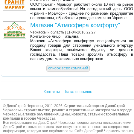
ООО"Гранит - Мрамор" работает около 10 лет на рынке
камня и камнеобработки! На сегодняшний день ООО
«Гранит - Мрамор» - среднее по размерам предприятие
по продажам, обработке и укладке камня на Украине.
Магазин "Атмосфера комфорту"
Черкассы и область
| 11-04-2016 22:27
Контактное лицо:
Татьяна
Магазин «Атмосфера комфорту» спеціалізується на
продажу товарів для створення унікального інтер'єру
Вашої квартири, заміського будинку чи дачного
господарства. Наші товари зроблять атмосферу в
вашому домі максимально комфортною.
СПИСОК ВСЕХ КОМПАНИЙ
Контакты
Каталог ссылок
© ДивоСтрой Черкассы, 2011-2026.
Строительный портал ДивоСтрой
Черкассы - строительство, ремонт и строительные материалы в городе
Черкассы, а также объявления, цены, новости, статьи и строительные
компании в городе Черкассы
.
Вся информация на ДивоСтрой Черкассы предоставлена пользователями
ДивоСтрой и только пользователи несут ответственность за содержимое
информации, которую они опубликовали. Сайт ДивоСтрой Черкассы только